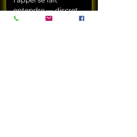
l’appel se fait 
entendre — discret, 
mais insistant. 
Une tension sourde, 
un écart entre ce 
que vous incarnez 
et ce que votre 
système 
professionnel exige. 
Ce test ne vous 
proposera pas une 
réponse rationnelle. 
Il vous propose une 