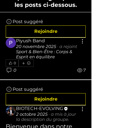
les posts ci-dessous.
Post suggéré
Rejoindre
Piyush Band
20 novembre 2025
·
a rejoint
Sport & Bien-Être : Corps &
Esprit en équilibre
0
0
7
Post suggéré
Rejoindre
BIOTECH-EVOLVING
2 octobre 2025
·
a mis à jour
la description du groupe.
Bienvenue dans notre 