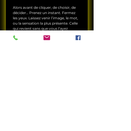
Alors avant de cliquer, de choisir, de 
décider… Prenez un instant. Fermez 
les yeux. Laissez venir l’image, le mot, 
ou la sensation la plus présente. Celle 
qui revient sans que vous l’ayez 
convoquée. C’est cela, votre signal 
d’entrée.
1. Que ressentez-vous le plus
intensément dans votre
activité ?
Un flou, une perte de repères ou
de sens
Une tension croissante malgré
les apparences
Une volonté de structurer plus
clairement
Une surcharge relationnelle ou
émotionnelle
Une accélération difficile à
absorber