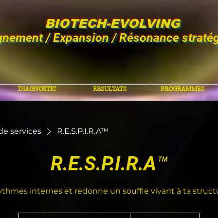
BIOTECH-EVOLVING
gnement / Expansion / Résonance straté
DIAGNOSTIC
RESULTATS
PROGRAMMES
 de services
R.E.S.P.I.R.A™
R.E.S.P.I.R.A™
thmes internes et redonne un souffle vivant à ta struct
À