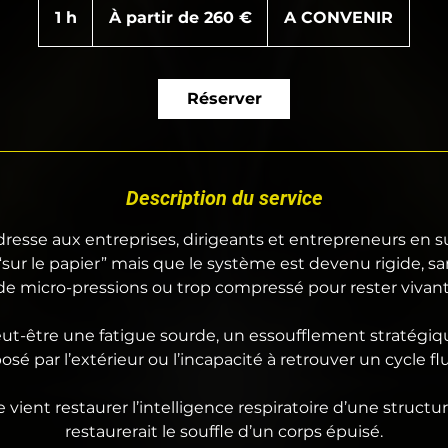
partir
1 h
1
À partir de 260 €
A CONVENIR
de
260
euros
Réserver
Description du service
adresse aux entreprises, dirigeants et entrepreneurs en 
“sur le papier” mais que le système est devenu rigide, sa
de micro-pressions ou trop compressé pour rester vivant
ut-être une fatigue sourde, un essoufflement stratégi
sé par l’extérieur ou l’incapacité à retrouver un cycle fl
 vient restaurer l’intelligence respiratoire d’une struc
restaurerait le souffle d’un corps épuisé.