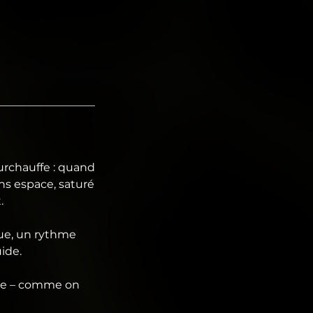
surchauffe : quand
ns espace, saturé
.
que, un rythme
uide.
ture – comme on