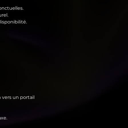
onctuelles.
rel.
sponibilité.
 vers un portail
axe.