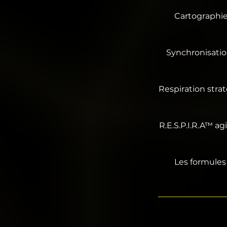
Cartographie 
Synchronisatio
Respiration stra
R.E.S.P.I.R.A™ a
Les formules 