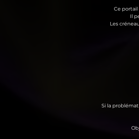
Ce portail
Il 
Les créneau
Si la problémat
Obj