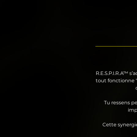
R.E.S.P.I.R.A™ s’
tout fonctionne 
Tu ressens pe
impo
Cette synergie