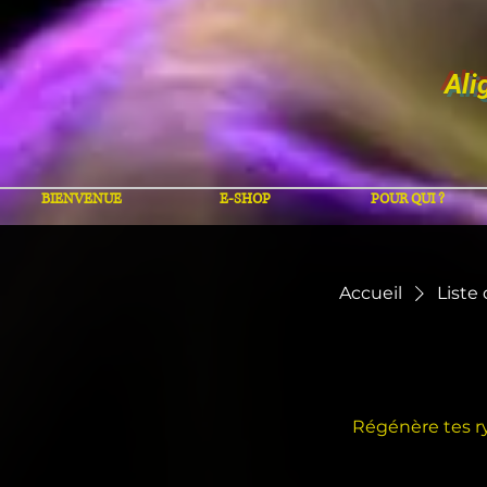
Ali
BIENVENUE
E-SHOP
POUR QUI ?
Accueil
Liste
Régénère tes ry