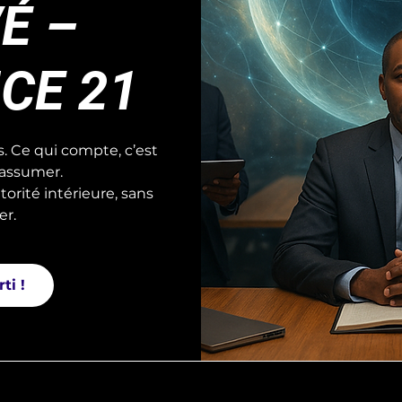
É –
CE 21
s. Ce qui compte, c’est
l’assumer.
torité intérieure, sans
er.
ti !