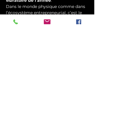
vibratoire de l’année
. 
Dans le monde physique comme dans 
l’écosystème entrepreneurial, c’est le 
moment où 
l’énergie est la plus 
haute
, et donc le plus vulnérable aux 
débordements, à la dispersion ou aux 
expansions incohérentes.
Pour les dirigeants, fondateurs et 
entrepreneurs, cette période active :
— une 
hyperproductivité 
désorganisée
,
— des 
cycles de croissance mal 
maîtrisés
,
— des 
conflits internes entre 
puissance et contrôle
.
Afficher plus