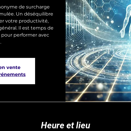
ynonyme de surcharge
mulée. Un déséquilibre
r votre productivité,
énéral. Il est temps de
on pour performer avec
.
 en vente
événements
Heure et lieu