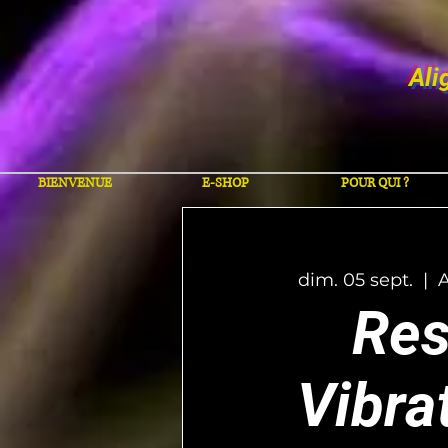
Ali
BIENVENUE
E-SHOP
POUR QUI ?
dim. 05 sept.
  |  
Res
Vibra