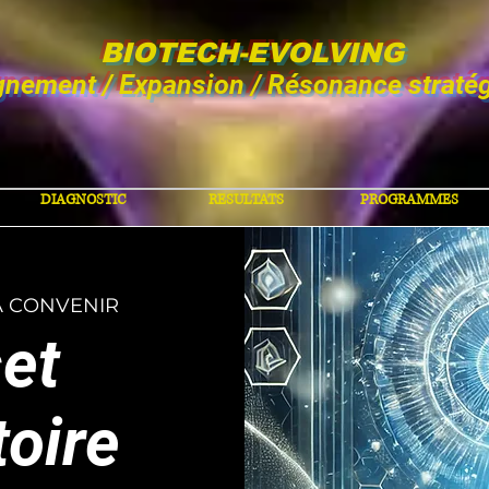
BIOTECH-EVOLVING
gnement / Expansion / Résonance straté
DIAGNOSTIC
RESULTATS
PROGRAMMES
A CONVENIR
et
toire