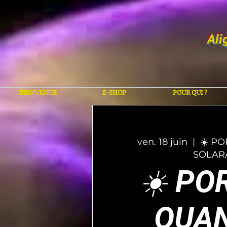
Ali
BIENVENUE
E-SHOP
POUR QUI ?
ven. 18 juin
  |  
☀️ PO
SOLAR
☀️ PO
QUAN