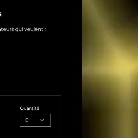
é
.
teurs qui veulent :
Quantité
0