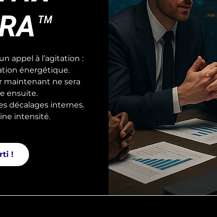
RA™
un appel à l’agitation :
ation énergétique.
er maintenant ne sera
e ensuite.
es décalages internes.
ine intensité.
ti !