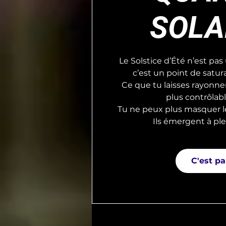
SOLA
Le Solstice d’Été n’est pas 
c’est un point de satur
Ce que tu laisses rayonn
plus contrôlabl
Tu ne peux plus masquer l
Ils émergent à ple
C'est par