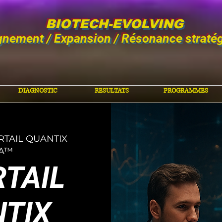
BIOTECH-EVOLVING
gnement / Expansion / Résonance straté
DIAGNOSTIC
RESULTATS
PROGRAMMES
RTAIL QUANTIX
A™
RTAIL
TIX