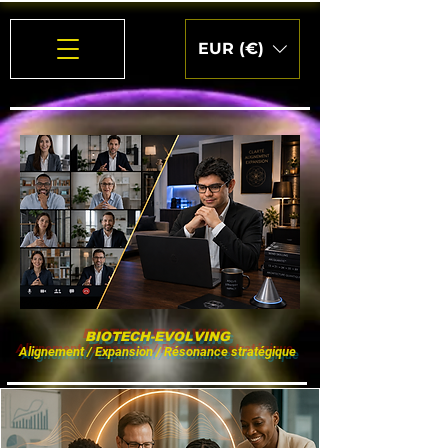
EUR (€)
BIOTECH-EVOLVING
Alignement / Expansion / Résonance stratégique