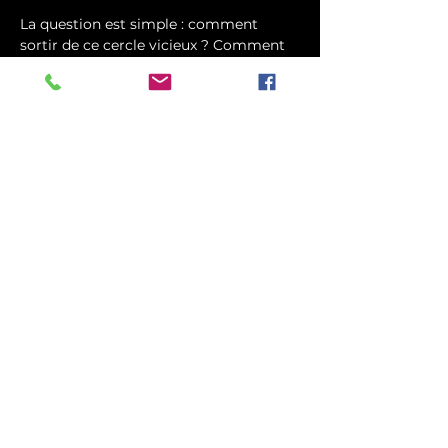
La question est simple : comment 
sortir de ce cercle vicieux ? Comment 
retrouver un équilibre et une véritable 
liberté intérieure ?
Cette conférence est une invitation à 
franchir…
Afficher plus
Billets
Vente expirée
Type de billet
Conférence : Matrice
Plus d'info