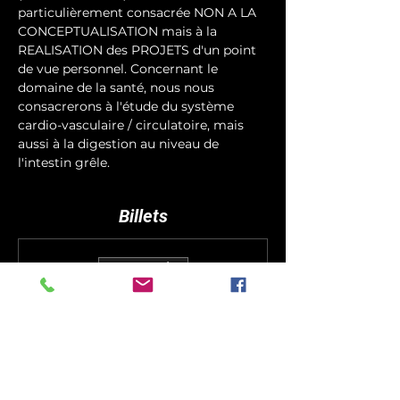
particulièrement consacrée NON A LA 
CONCEPTUALISATION mais à la 
REALISATION des PROJETS d'un point 
de vue personnel. Concernant le 
domaine de la santé, nous nous 
consacrerons à l'étude du système 
cardio-vasculaire / circulatoire, mais 
aussi à la digestion au niveau de 
l'intestin grêle.  
Billets
Vente expirée
Type de billet
Bilan + Coaching
Plus d'info
Prix