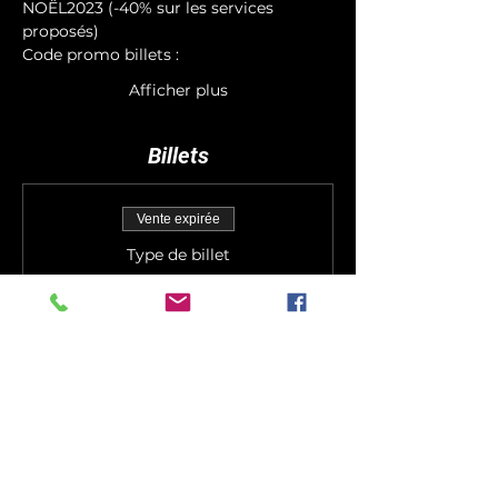
NOËL2023 (-40% sur les services 
proposés)
Code promo billets : 
Afficher plus
Billets
Vente expirée
Type de billet
Votre billet Noël
Prix
De 34,00 € à 144,00 €
Développement personnel
55,00 €