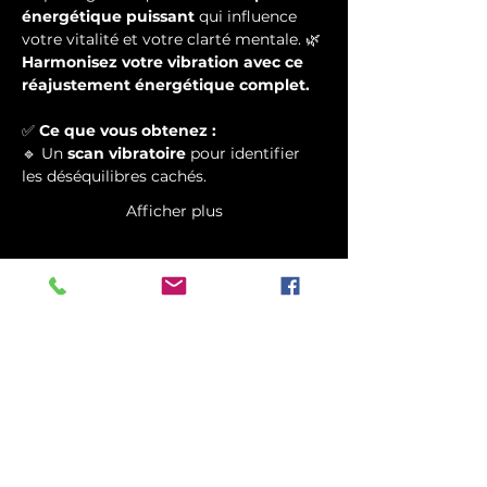
énergétique puissant
 qui influence 
votre vitalité et votre clarté mentale. 🌿 
Harmonisez votre vibration avec ce 
réajustement énergétique complet.
✅ 
Ce que vous obtenez :
🔹 Un 
scan vibratoire
 pour identifier 
les déséquilibres cachés.
Afficher plus
Billets
Vente expirée
Type de billet
Equinoxe Quantique
Plus d'info
Prix