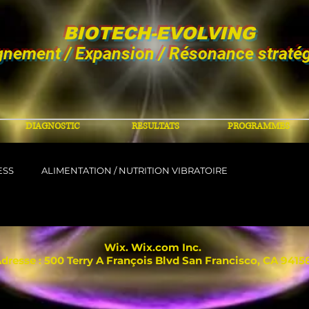
BIOTECH-EVOLVING
gnement / Expansion / Résonance straté
DIAGNOSTIC
RESULTATS
PROGRAMMES
ESS
ALIMENTATION / NUTRITION VIBRATOIRE
Wix. Wix.com Inc.
dresse : 500 Terry A François Blvd San Francisco, CA 9415