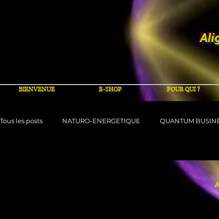
Ali
BIENVENUE
E-SHOP
POUR QUI ?
Tous les posts
NATURO-ENERGETIQUE
QUANTUM BUSIN
A