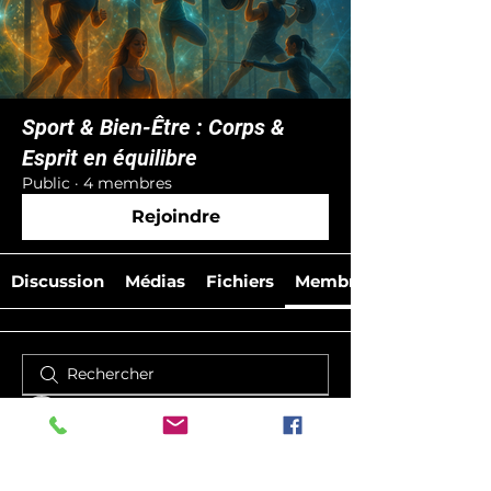
Sport & Bien-Être : Corps &
Esprit en équilibre
Public
·
4 membres
Rejoindre
Discussion
Médias
Fichiers
Membres
sissy121997
sissy121997
BIOTECH-EVOLVING