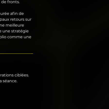
 de fronts.
turée afin de
ipaux retours sur
une meilleure
e une stratégie
tfolio comme une
rations ciblées.
a séance.