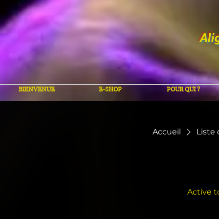
Ali
BIENVENUE
E-SHOP
POUR QUI ?
Accueil
Liste
Active t