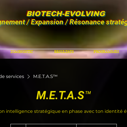
BIOTECH-EVOLVING
gnement / Expansion / Résonance straté
DIAGNOSTIC
RESULTATS
PROGRAMMES
 de services
M.E.T.A.S™
M.E.T.A.S™
on intelligence stratégique en phase avec ton identité é
À