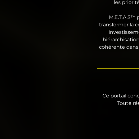
les priori
M.E.T.A.S™ p
transformer la c
investisseme
hiérarchisatio
cohérente dans 
Ce portail conc
Toute ré