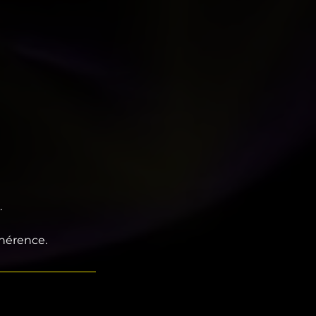
.
cohérence.