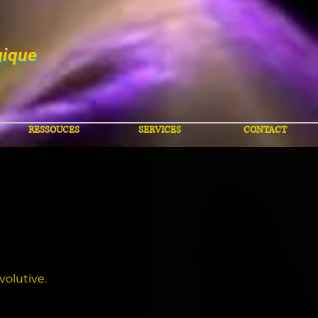
gique
RESSOUCES
SERVICES
CONTACT
volutive.