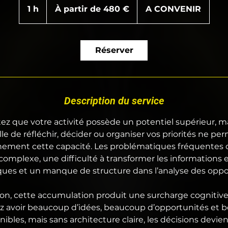
partir
1 h
1
À partir de 480 €
A CONVENIR
de
480
euros
Réserver
Description du service
ez que votre activité possède un potentiel supérieur, m
le de réfléchir, décider ou organiser vos priorités ne pe
einement cette capacité. Les problématiques fréquentes
 complexe, une difficulté à transformer les informations 
ques et un manque de structure dans l’analyse des oppo
on, cette accumulation produit une surcharge cognitive
z avoir beaucoup d’idées, beaucoup d’opportunités et 
ibles, mais sans architecture claire, les décisions devie