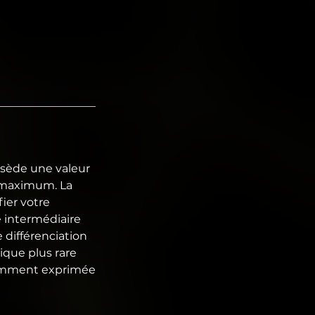
ssède une valeur
l maximum. La
ier votre
e intermédiaire
 différenciation
que plus rare
isamment exprimée