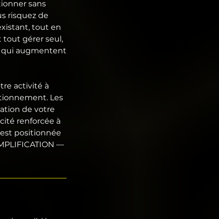
tionner sans
us risquez de
xistant, tout en
 tout gérer seul,
rs qui augmentent
re activité à
itionnement. Les
sation de votre
cité renforcée à
est positionnée
AMPLIFICATION —