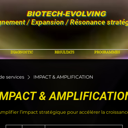
BIOTECH-EVOLVING
gnement / Expansion / Résonance straté
DIAGNOSTIC
RESULTATS
PROGRAMMES
 de services
IMPACT & AMPLIFICATION
IMPACT & AMPLIFICATIO
mplifier l’impact stratégique pour accélérer la croissanc
720