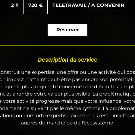
euros
2 h
2
720 €
TELETRAVAIL / A CONVENIR
h
Réserver
Description du service
onstruit une expertise, une offre ou une activité qui po
 son impact n’atteint peut-être pas encore son potentie
tique la plus fréquente concerne une difficulté à amplif
 et à rendre votre valeur plus visible. La problématiqu
e votre activité progresse mais que votre influence, votre
onnement ne suivent pas le même rythme. La problémati
uations où une forte expertise existe mais reste insuff
auprès du marché ou de l’écosystème.