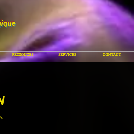
gique
RESSOUCES
SERVICES
CONTACT
N
e.