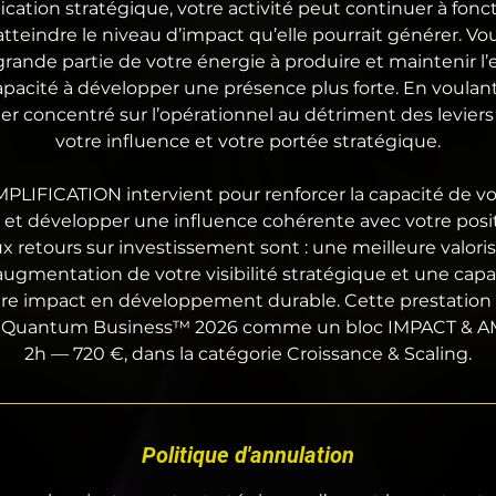
ication stratégique, votre activité peut continuer à fonc
tteindre le niveau d’impact qu’elle pourrait générer. Vo
rande partie de votre énergie à produire et maintenir l’e
apacité à développer une présence plus forte. En voulant
er concentré sur l’opérationnel au détriment des levie
votre influence et votre portée stratégique.
LIFICATION intervient pour renforcer la capacité de vot
er et développer une influence cohérente avec votre pos
ux retours sur investissement sont : une meilleure valori
augmentation de votre visibilité stratégique et une capa
tre impact en développement durable. Cette prestation 
lio Quantum Business™ 2026 comme un bloc IMPACT & 
2h — 720 €, dans la catégorie Croissance & Scaling.
Politique d'annulation