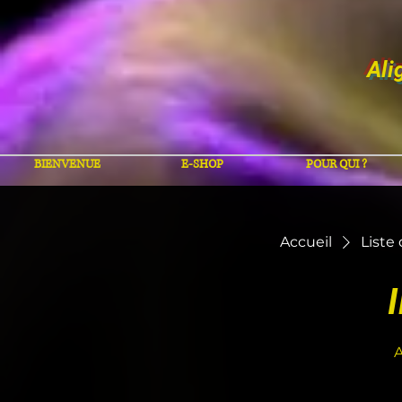
Ali
BIENVENUE
E-SHOP
POUR QUI ?
Accueil
Liste
A