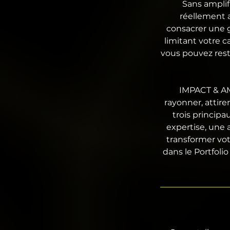
Sans amplif
réellement a
consacrer une g
limitant votre c
vous pouvez rest
IMPACT & AMP
rayonner, attir
trois principa
expertise, une 
transformer vo
dans le Portfo