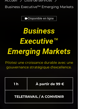
Accueil
Liste de services
Business Executive™ Emerging Markets
Disponible en ligne
Business
Executive™
Emerging Markets
Pilotez une croissance durable avec une
À
partir
1 h
1
À partir de 99 €
de
99
euros
TELETRAVAIL / A CONVENIR