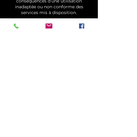
conséquences d’une utilisation
inadaptée ou non conforme des
services mis à disposition.
4. Paiements en Main Propre (Liquide
ou Chèque)
Lorsqu'un paiement est effectué en
main propre (espèces ou chèque), il est
entendu que le client accepte les
conditions générales et la politique
d’annulation accessibles sur la page de
réservation.
Absence de lecture : Le fait de ne pas
avoir consulté les conditions générales
ne peut constituer un motif de
remboursement.
Définitivité du paiement : Une fois le
service activé ou la prestation entamée,
aucune rétractation ou remboursement
ne pourra être accordé, sauf dans les
cas prévus par la loi.