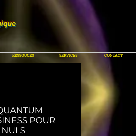
gique
RESSOUCES
SERVICES
CONTACT
 QUANTUM
SINESS POUR
 NULS