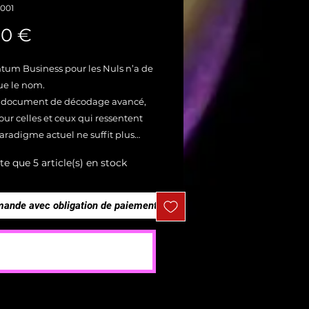
001
Prix
00 €
tum Business pour les Nuls n’a de
ue le nom.
n document de décodage avancé,
ur celles et ceux qui ressentent
aradigme actuel ne suffit plus…
jours savoir par quoi le remplacer.
ste que 5 article(s) en stock
nu, ce n’est pas un PDF de plus.
ne passerelle entre deux mondes :→
nde avec obligation de paiement
s indicateurs, des tableaux, du
→ Et celui des signaux faibles, de
mmander et payer
 collective, de la clarté intérieure.
 VOUS Y DÉCOUVRIREZ