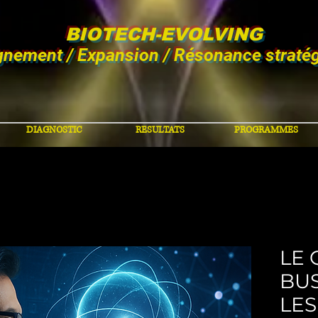
BIOTECH-EVOLVING
gnement / Expansion / Résonance straté
DIAGNOSTIC
RESULTATS
PROGRAMMES
LE
BU
LES