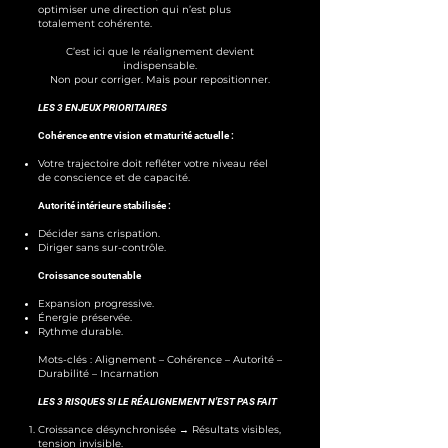
optimiser une direction qui n’est plus
totalement cohérente.
C’est ici que le réalignement devient
indispensable.
Non pour corriger. Mais pour repositionner.
LES 3 ENJEUX PRIORITAIRES
Cohérence entre vision et maturité actuelle :
Votre trajectoire doit refléter votre niveau réel
de conscience et de capacité.
Autorité intérieure stabilisée :
Décider sans crispation.
Diriger sans sur-contrôle.
Croissance soutenable
Expansion progressive.
Énergie préservée.
Rythme durable.
Mots-clés : Alignement – Cohérence – Autorité –
Durabilité – Incarnation
LES 3 RISQUES SI LE RÉALIGNEMENT N’EST PAS FAIT
Croissance désynchronisée → Résultats visibles,
tension invisible.