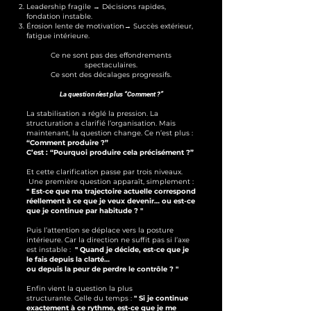
Leadership fragile → Décisions rapides,
fondation instable.
Érosion lente de motivation→ Succès extérieur,
fatigue intérieure.
C
e ne sont pas des effondrements
spectaculaires.
Ce sont des décalages progressifs.
La question n’est plus “Comment ?”
La stabilisation a réglé la pression. La
structuration a clarifié l’organisation.
Mais
maintenant, la question change.
Ce n’est plus :
“Comment produire ?”
C’est : “Pourquoi produire cela précisément ?”
Et cette clarification passe par trois niveaux.
Une première question apparaît, simplement :
"
Est-ce que ma trajectoire actuelle correspond
réellement à ce que je veux devenir… ou est-ce
que je continue par habitude ? "
Puis l’attention se déplace vers la posture
intérieure.
Car la direction ne suffit pas si l’axe
est instable :
"
Quand je décide, est-ce que je
le fais depuis la clarté…
ou depuis la peur de perdre le contrôle ? "
Enfin vient la question la plus
structurante.
Celle du temps :
"
Si je continue
exactement à ce rythme, est-ce que je me