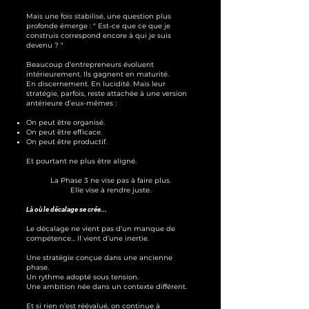
Mais une fois stabilisé, une question plus
profonde émerge : "
Est-ce que ce que je
construis correspond encore à qui je suis
devenu ? "
Beaucoup d’entrepreneurs évoluent
intérieurement. Ils gagnent en maturité.
En discernement. En lucidité.
Mais leur
stratégie, parfois, reste attachée à une version
antérieure d’eux-mêmes :
On peut être organisé.
On peut être efficace.
On peut être productif.
Et pourtant ne plus être aligné.
La Phase 3 ne vise pas à faire plus.
Elle vise à rendre juste.
Là où le décalage se crée...
Le décalage ne vient pas d’un manque de
compétence...
Il vient d’une inertie.
Une stratégie conçue dans une ancienne
phase.
Un rythme adopté sous tension.
Une ambition née dans un contexte différent.
Et si rien n’est réévalué, on continue à