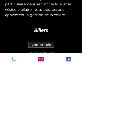
particulièrement seront : le foie, et la 
vésicule bilaire. Nous aborderons 
également la gestion de la colère. 
Billets
Vente expirée
Type de billet
Soin + Bilan
Plus d'info
Prix
55,00 €
Vente expirée